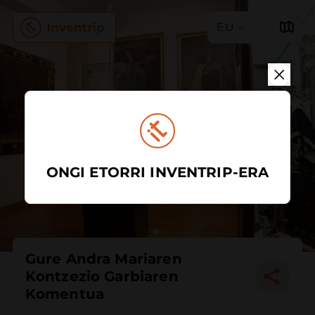
EU
ONGI ETORRI INVENTRIP-ERA
Gure Andra Mariaren
Kontzezio Garbiaren
Komentua