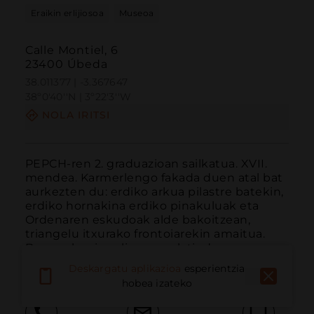
Eraikin erlijiosoa
Museoa
Calle Montiel, 6
23400 Úbeda
38.011377 | -3.367647
38º0'40''N | 3º22'3''W
NOLA IRITSI
PEPCH-ren 2. graduazioan sailkatua. XVII. 
mendea. Karmerlengo fakada duen atal bat 
aurkezten du: erdiko arkua pilastre batekin, 
erdiko hornakina erdiko pinakuluak eta 
Ordenaren eskudoak alde bakoitzean, 
triangelu itxurako frontoiarekin amaitua. 
Barrura begira, eliza erruz latindunaren 
planta dauka e...
GEHIAGO IRAKURRI
Deskargatu aplikazioa
esperientzia
hobea izateko