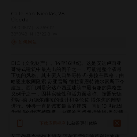
Calle San Nicolás, 28
Úbeda
38.013517 | -3.369112
38º0'48''N | 3º22'8''W
如何到达
BIC（文化财产）。14至16世纪。这是安达卢西亚
哥特式建筑中最杰出的例子之一，可能是整个省最
正统的风格。其主要入口呈哥特式-弗拉芒风格，由
哈恩主教阿隆索·苏亚雷斯·德拉富恩特德尔索斯下令
建造。西门则是安达卢西亚建筑中最有趣的风格主
义例子之一，因其实验性和活力而著称。按照安德
烈斯·德·万德尔维拉的设计和洛伦佐·博尔焦的雕塑
进行。钟楼一直是该市最高的建筑，直到19世纪因
为倒塌的状态被降低。内部的亮点包括迪恩·奥尔特
加礼拜堂和对面的圣器室，两者都是在14世纪中叶
下载应用程序
以获得更佳体验
进行的一系列干预措施下建造的。其文艺复兴风格
的设计归功于万德尔维拉。领先于礼拜堂的精美铁
艺工作是当地作者胡安·阿尔瓦雷斯·德莫利纳的作