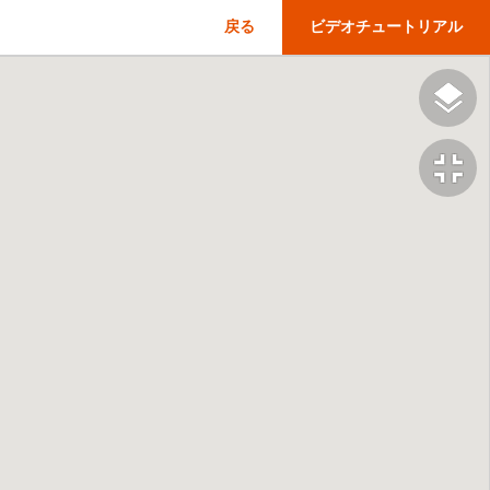
戻る
ビデオチュートリアル
fullscreen_exit