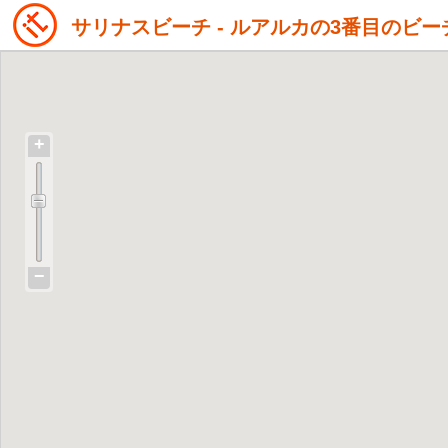
サリナスビーチ - ルアルカの3番目のビー
+
−