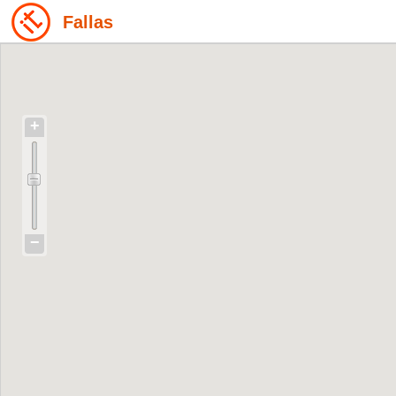
Fallas
+
−