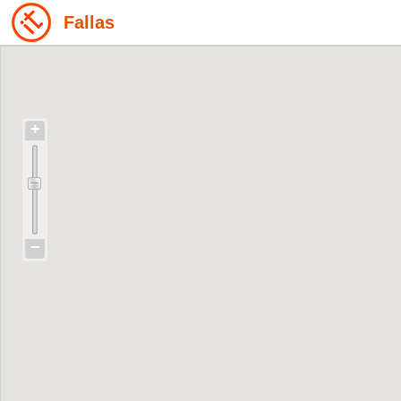
Fallas
+
−