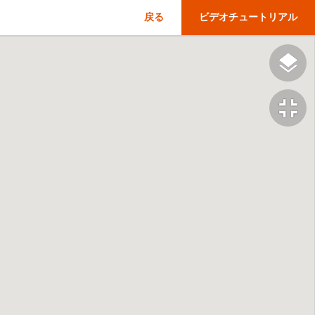
戻る
ビデオチュートリアル
fullscreen_exit