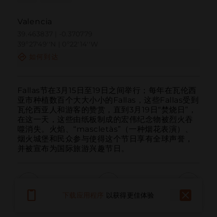
Valencia
39.463837 | -0.370779
39º27'49''N | 0º22'14''W
如何到达
Fallas节在3月15日至19日之间举行；每年在瓦伦西
亚市种植数百个大大小小的Fallas，这些Fallas受到
瓦伦西亚人和游客的赞赏，直到3月19日“焚烧日”，
在这一天，这些由纸板制成的宏伟纪念物被烈火吞
噬消失。火焰、“mascletàs”（一种烟花表演）、
烟火城堡和民众参与使得这个节日享有全球声誉，
并被宣布为国际旅游兴趣节日。
下载应用程序
以获得更佳体验
呼叫
电子邮件
网站