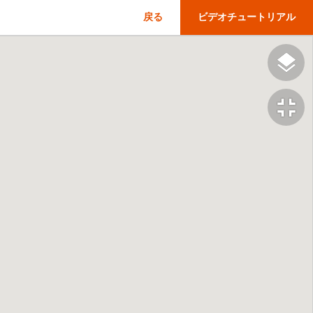
戻る
ビデオチュートリアル
fullscreen_exit