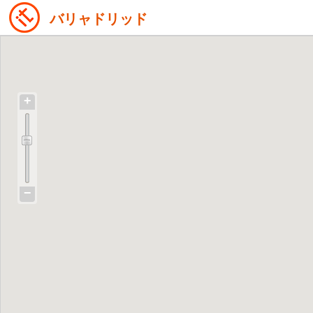
バリャドリッド
+
−