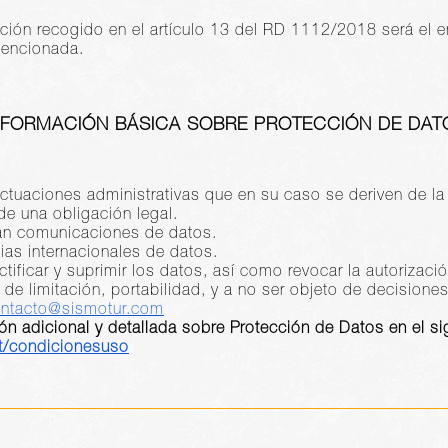
ción recogido en el artículo 13 del RD 1112/2018 será el e
mencionada.
NFORMACIÓN BÁSICA SOBRE PROTECCIÓN DE DAT
 actuaciones administrativas que en su caso se deriven de la
de una obligación legal.
arán comunicaciones de datos.
ias internacionales de datos.
tificar y suprimir los datos, así como revocar la autorizació
s de limitación, portabilidad, y a no ser objeto de decision
ntacto@sismotur.com
ón adicional y detallada sobre Protección de Datos en el si
nt/condicionesuso