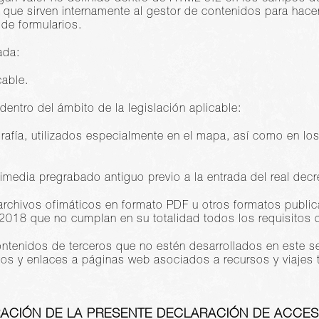
 que sirven internamente al gestor de contenidos para hace
de formularios.
ada:
cable.
dentro del ámbito de la legislación aplicable:
rafía, utilizados especialmente en el mapa, así como en los
media pregrabado antiguo previo a la entrada del real decr
r archivos ofimáticos en formato PDF u otros formatos publi
2018 que no cumplan en su totalidad todos los requisitos d
tenidos de terceros que no estén desarrollados en este serv
os y enlaces a páginas web asociados a recursos y viajes tu
ACIÓN DE LA PRESENTE DECLARACIÓN DE ACCESI