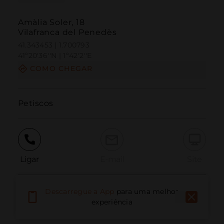
Amàlia Soler, 18
Vilafranca del Penedès
41.343453 | 1.700793
41º20'36''N | 1º42'2''E
COMO CHEGAR
Petiscos
Ligar
E-mail
Site
Descarregue a App
para uma melhor
Relatar problema
experiência