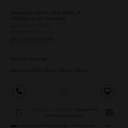
Passatge Camp dels Rolls, 15
Vilafranca del Penedès
41.344235 | 1.702601
41º20'39''N | 1º42'9''E
COMO CHEGAR
Cociña chinesa

Horario: 13.00-16.00, 20.00-00.00
Chamar
Correo electrónico
Sitio web
Descarga a aplicación
para unha
mellor experiencia
Informar dun problema