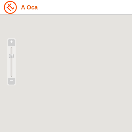
A Oca
+
−