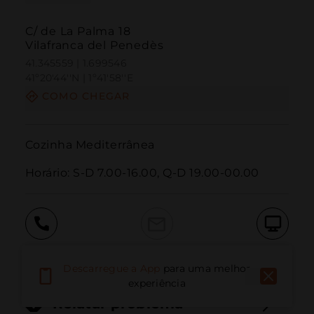
C/ de La Palma 18
Vilafranca del Penedès
41.345559 | 1.699546
41º20'44''N | 1º41'58''E
COMO CHEGAR
Cozinha Mediterrânea

Horário: S-D 7.00-16.00, Q-D 19.00-00.00
Ligar
E-mail
Site
Descarregue a App
para uma melhor
experiência
Relatar problema