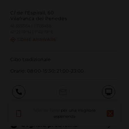
C/ de l'Espirall, 60
Vilafranca del Penedès
41.355364 | 1.705456
41º21'19''N | 1º42'19''E
COME ARRIVARE
Cibo tradizionale

Orario: 08:00-15:30; 21:00-23:00
Chiama
E-mail
Sito Web
Scarica l'app
per una migliore
esperienza
Segnala problema