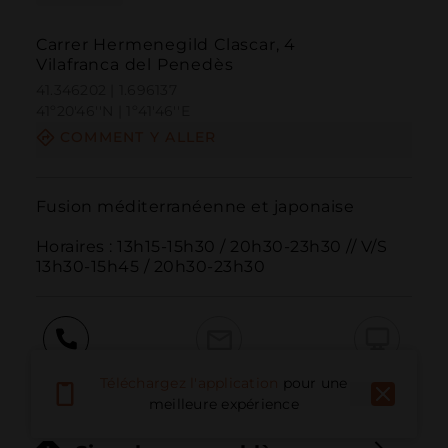
Carrer Hermenegild Clascar, 4
Vilafranca del Penedès
41.346202 | 1.696137
41º20'46''N | 1º41'46''E
COMMENT Y ALLER
Fusion méditerranéenne et japonaise

Horaires : 13h15-15h30 / 20h30-23h30 // V/S 
13h30-15h45 / 20h30-23h30
Appeler
E-mail
Site Web
Téléchargez l'application
pour une
meilleure expérience