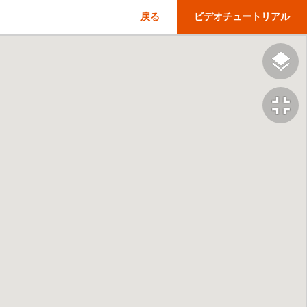
戻る
ビデオチュートリアル
fullscreen_exit