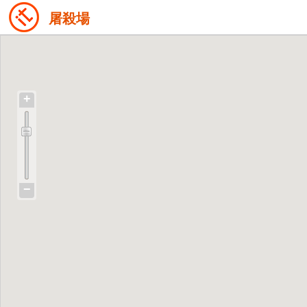
屠殺場
+
−