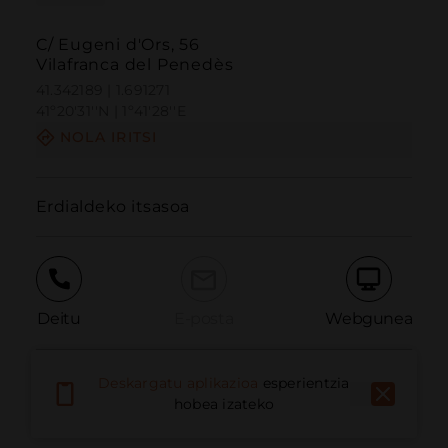
C/ Eugeni d'Ors, 56
Vilafranca del Penedès
41.342189 | 1.691271
41º20'31''N | 1º41'28''E
NOLA IRITSI
Erdialdeko itsasoa
Deitu
E-posta
Webgunea
Deskargatu aplikazioa
esperientzia
Eman arazoa
hobea izateko