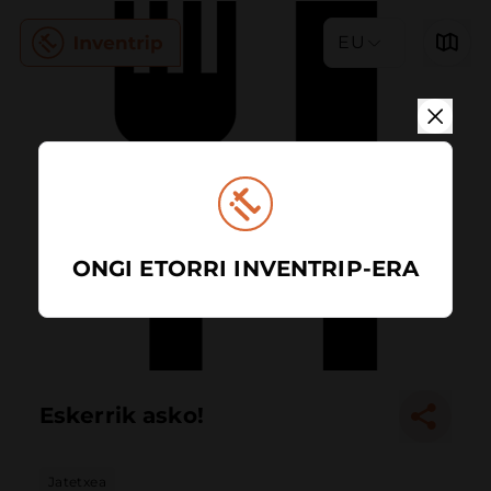
EU
ONGI ETORRI INVENTRIP-ERA
Eskerrik asko!
Jatetxea