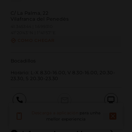
C/ La Palma, 22
Vilafranca del Penedès
41.345344 | 1.699310
41º20'43''N | 1º41'57''E
COMO CHEGAR
Bocadillos

Horario: L-X 8.30-16.00, V 8.30-16.00, 20.30-
23.30, S 20.30-23.30
Chamar
Correo electrónico
Sitio web
Descarga a aplicación
para unha
mellor experiencia