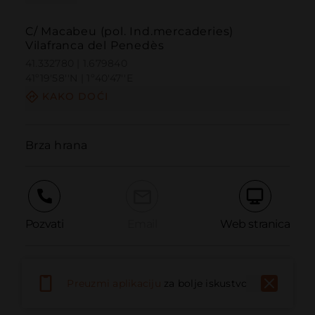
C/ Macabeu (pol. Ind.mercaderies)
Vilafranca del Penedès
41.332780 | 1.679840
41º19'58''N | 1º40'47''E
KAKO DOĆI
Brza hrana
Pozvati
Email
Web stranica
Prijaviti problem
Preuzmi aplikaciju
za bolje iskustvo