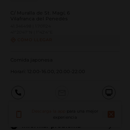
C/ Muralla de St. Magí, 6
Vilafranca del Penedès
41.346498 | 1.701124
41º20'47''N | 1º42'4''E
CÓMO LLEGAR
Comida japonesa

Horari: 12.00-16.00, 20.00-22.00
Llamar
Email
Sitio Web
Descarga la app
para una mejor
experiencia
Informar problema