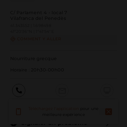
C/ Parlament 4 - local 7
Vilafranca del Penedès
41.343552 | 1.698498
41º20'36''N | 1º41'54''E
COMMENT Y ALLER
Nourriture grecque

Horaire : 20h30-00h00
Appeler
E-mail
Site Web
Téléchargez l'application
pour une
meilleure expérience
Signaler un problème