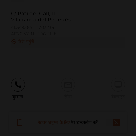
C/ Pati del Gall, 11
Vilafranca del Penedès
41.349385 | 1.703234
41º20'57''N | 1º42'11''E
कैसे पहुंचें
-
बुलाना
ईमेल
वेबसाइट
समस्या की सूचना दें
बेहतर अनुभव के लिए
ऐप डाउनलोड करें