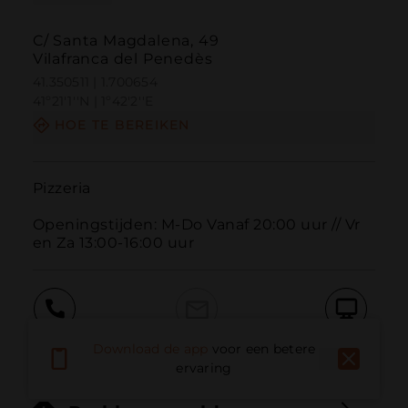
C/ Santa Magdalena, 49
Vilafranca del Penedès
41.350511 | 1.700654
41º21'1''N | 1º42'2''E
HOE TE BEREIKEN
Pizzeria

Openingstijden: M-Do Vanaf 20:00 uur // Vr 
en Za 13:00-16:00 uur
Bellen
E-mail
Website
Download de app
voor een betere
ervaring