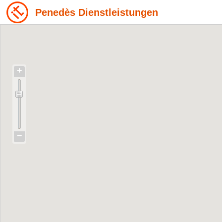
Penedès Dienstleistungen
+
−