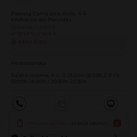
Passeig Camp dels Rolls, 4-5
Vilafranca del Penedès
41.344046 | 1.702475
41º20'38''N | 1º42'8''E
KAKO DOĆI
Mediteranska

Radno vrijeme: P-U-S 13:00h-16:00h // P i S 
13:00h-16:00h / 20:30h-22:30h
Pozvati
Email
Web stranica
Preuzmi aplikaciju
za bolje iskustvo