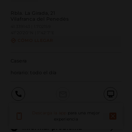
Rbla. La Girada, 21
Vilafranca del Penedès
41.339143 | 1.702159
41º20'20''N | 1º42'7''E
CÓMO LLEGAR
Casera

horario: todo el día
Llamar
Email
Sitio Web
Descarga la app
para una mejor
experiencia
Informar problema