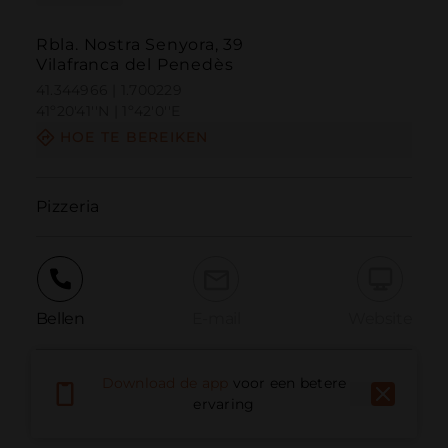
Rbla. Nostra Senyora, 39
Vilafranca del Penedès
41.344966 | 1.700229
41º20'41''N | 1º42'0''E
HOE TE BEREIKEN
Pizzeria
Bellen
E-mail
Website
Download de app
voor een betere
Probleem melden
ervaring