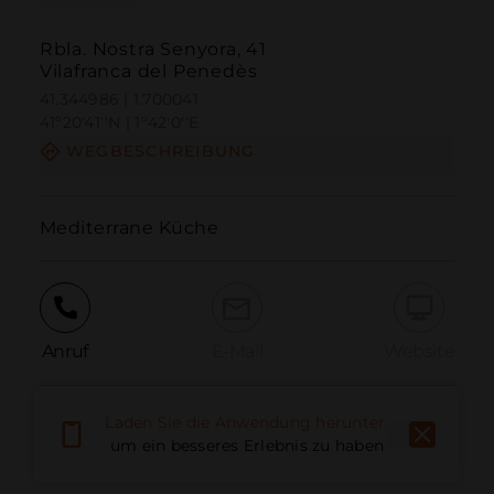
Rbla. Nostra Senyora, 41
Vilafranca del Penedès
41.344986 | 1.700041
41º20'41''N | 1º42'0''E
WEGBESCHREIBUNG
Mediterrane Küche
Anruf
E-Mail
Website
Laden Sie die Anwendung herunter,
Problem melden
um ein besseres Erlebnis zu haben