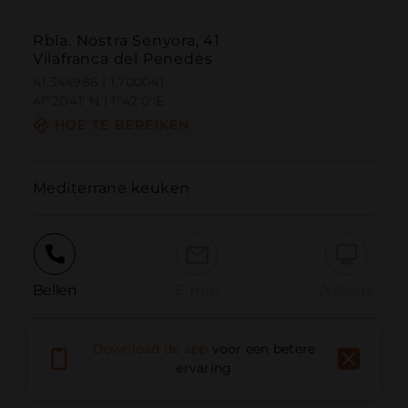
Rbla. Nostra Senyora, 41
Vilafranca del Penedès
41.344986 | 1.700041
41º20'41''N | 1º42'0''E
HOE TE BEREIKEN
Mediterrane keuken
Bellen
E-mail
Website
Download de app
voor een betere
Probleem melden
ervaring