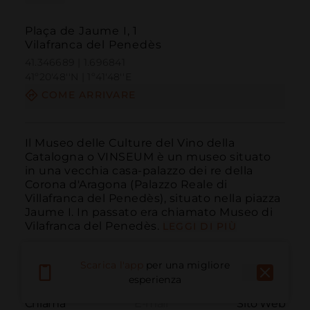
Plaça de Jaume I, 1
Vilafranca del Penedès
41.346689 | 1.696841
41º20'48''N | 1º41'48''E
COME ARRIVARE
Il Museo delle Culture del Vino della 
Catalogna o VINSEUM è un museo situato 
in una vecchia casa-palazzo dei re della 
Corona d'Aragona (Palazzo Reale di 
Villafranca del Penedès), situato nella piazza 
Jaume I. In passato era chiamato Museo di 
Vilafranca del Penedès.
LEGGI DI PIÙ
Scarica l'app
per una migliore
esperienza
Chiama
E-mail
Sito Web