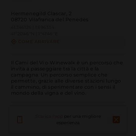
Hermenegild Clascar, 2
08720 Vilafranca del Penedès
41.346126 | 1.696334
41º20'46''N | 1º41'46''E
COME ARRIVARE
Il Camí del Vi o Winewalk è un percorso che 
invita a passeggiare tra la città e la 
campagna. Un percorso semplice che 
permette, grazie alle diverse stazioni lungo 
il cammino, di sperimentare con i sensi il 
mondo della vigna e del vino.
Scarica l'app
per una migliore
esperienza
Chiama
E-mail
Sito Web