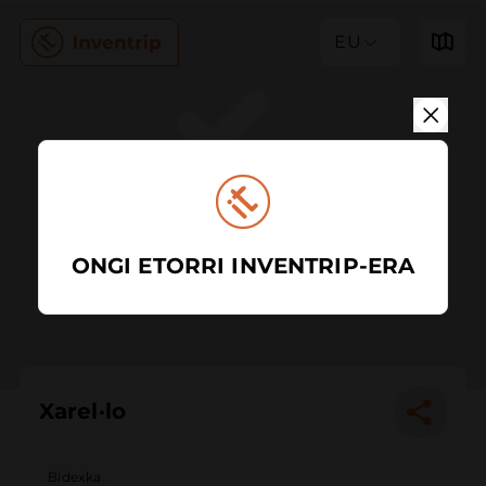
EU
ONGI ETORRI INVENTRIP-ERA
Xarel·lo
Bidexka