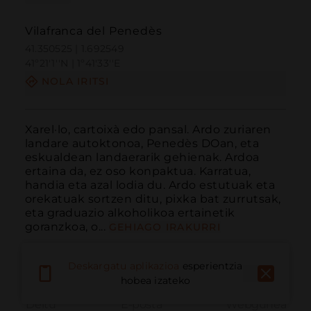
Vilafranca del Penedès
41.350525 | 1.692549
41º21'1''N | 1º41'33''E
NOLA IRITSI
Xarel·lo, cartoixà edo pansal. Ardo zuriaren 
landare autoktonoa, Penedès DOan, eta 
eskualdean landaerarik gehienak. Ardoa 
ertaina da, ez oso konpaktua. Karratua, 
handia eta azal lodia du. Ardo estutuak eta 
orekatuak sortzen ditu, pixka bat zurrutsak, 
eta graduazio alkoholikoa ertainetik 
goranzkoa, o...
GEHIAGO IRAKURRI
Deskargatu aplikazioa
esperientzia
hobea izateko
Deitu
E-posta
Webgunea