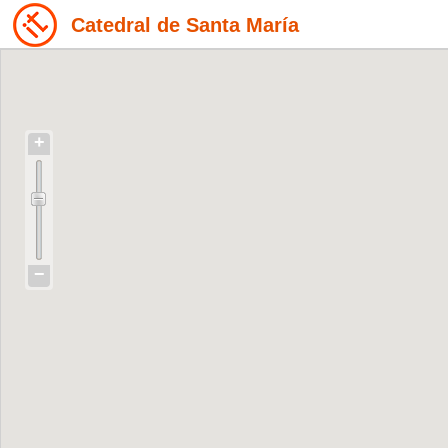
Catedral de Santa María
+
−