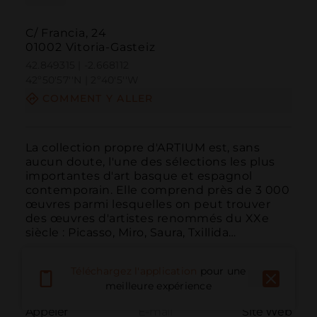
C/ Francia, 24
01002 Vitoria-Gasteiz
42.849315 | -2.668112
42º50'57''N | 2º40'5''W
COMMENT Y ALLER
La collection propre d'ARTIUM est, sans 
aucun doute, l'une des sélections les plus 
importantes d'art basque et espagnol 
contemporain. Elle comprend près de 3 000 
œuvres parmi lesquelles on peut trouver 
des œuvres d'artistes renommés du XXe 
siècle : Picasso, Miro, Saura, Txillida…
Téléchargez l'application
pour une
meilleure expérience
Appeler
E-mail
Site Web