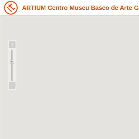
ARTIUM Centro Museu Basco de Arte 
+
−