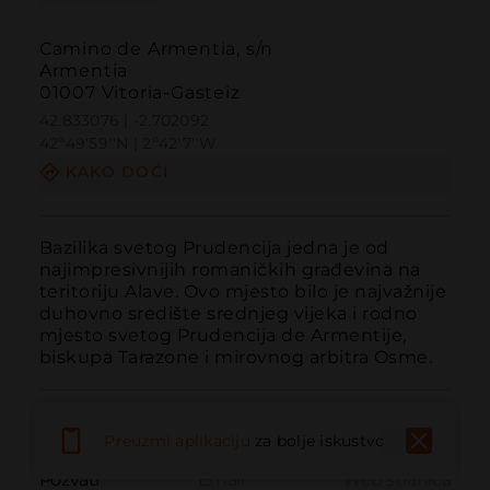
Camino de Armentia, s/n
Armentia
01007 Vitoria-Gasteiz
42.833076 | -2.702092
42º49'59''N | 2º42'7''W
KAKO DOĆI
Bazilika svetog Prudencija jedna je od 
najimpresivnijih romaničkih građevina na 
teritoriju Alave. Ovo mjesto bilo je najvažnije 
duhovno središte srednjeg vijeka i rodno 
mjesto svetog Prudencija de Armentije, 
biskupa Tarazone i mirovnog arbitra Osme.
Preuzmi aplikaciju
za bolje iskustvo
Pozvati
Email
Web stranica