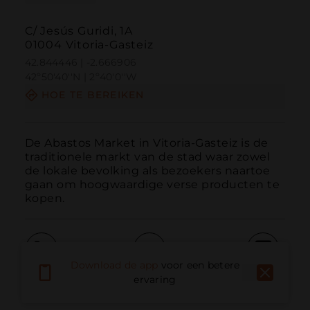
C/ Jesús Guridi, 1A
01004 Vitoria-Gasteiz
42.844446 | -2.666906
42º50'40''N | 2º40'0''W
HOE TE BEREIKEN
De Abastos Market in Vitoria-Gasteiz is de 
traditionele markt van de stad waar zowel 
de lokale bevolking als bezoekers naartoe 
gaan om hoogwaardige verse producten te 
kopen.
Download de app
voor een betere
Bellen
E-mail
Website
ervaring