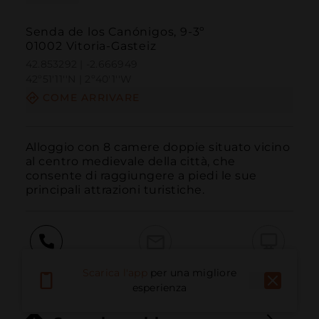
Senda de los Canónigos, 9-3º
01002 Vitoria-Gasteiz
42.853292 | -2.666949
42º51'11''N | 2º40'1''W
COME ARRIVARE
Alloggio con 8 camere doppie situato vicino 
al centro medievale della città, che 
consente di raggiungere a piedi le sue 
principali attrazioni turistiche.
Chiama
E-mail
Sito Web
Scarica l'app
per una migliore
esperienza