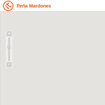
Peña Mardones
+
−