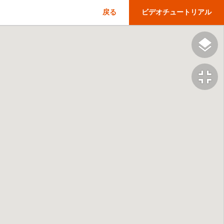
戻る
ビデオチュートリアル
fullscreen_exit