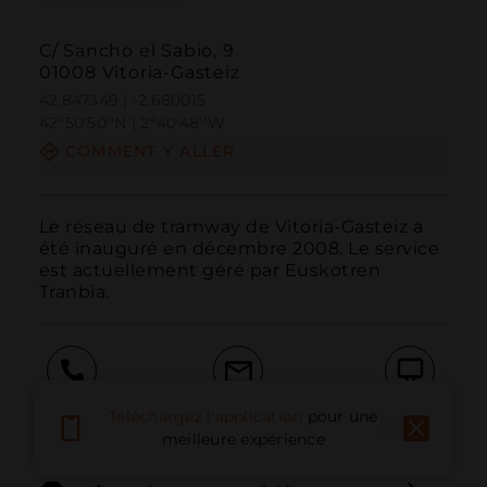
C/ Sancho el Sabio, 9
01008 Vitoria-Gasteiz
42.847349 | -2.680015
42º50'50''N | 2º40'48''W
COMMENT Y ALLER
Le réseau de tramway de Vitoria-Gasteiz a 
été inauguré en décembre 2008. Le service 
est actuellement géré par Euskotren 
Tranbia.
Appeler
E-mail
Site Web
Téléchargez l'application
pour une
meilleure expérience