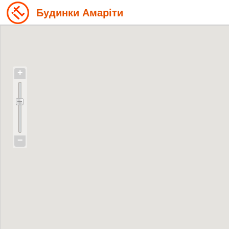
Будинки Амаріти
+
−