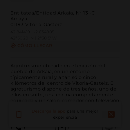
Entitatea/Entidad Arkaia, Nº 13 -C
Arcaya
01193 Vitoria-Gasteiz
42.841419 | -2.634805
42º50'29''N | 2º38'5''W
CÓMO LLEGAR
Agroturismo ubicado en el corazón del 
pueblo de Arkaia, en un entorno 
típicamente rural y a tan sólo cinco 
kilómetros del centro de Vitoria-Gasteiz. El 
agroturismo dispone de tres baños, uno de 
ellos en suite, una cocina completamente 
equipada y un salón-comedor con televisión 
de pantalla plana, rep...
LEER MÁS
Descarga la app
para una mejor
experiencia