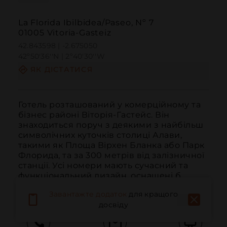
La Florida Ibilbidea/Paseo, Nº 7
01005 Vitoria-Gasteiz
42.843598 | -2.675050
42º50'36''N | 2º40'30''W
ЯК ДІСТАТИСЯ
Готель розташований у комерційному та 
бізнес районі Віторія-Гастейс. Він 
знаходиться поруч з деякими з найбільш 
символічних куточків столиці Алави, 
такими як Площа Вірхен Бланка або Парк 
Флорида, та за 300 метрів від залізничної 
станції. Усі номери мають сучасний та 
функціональний дизайн, оснащені б...
ЧИТАТИ ДАЛІ
Завантажте додаток
для кращого
досвіду