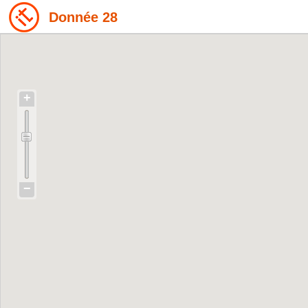
Donnée 28
+
−