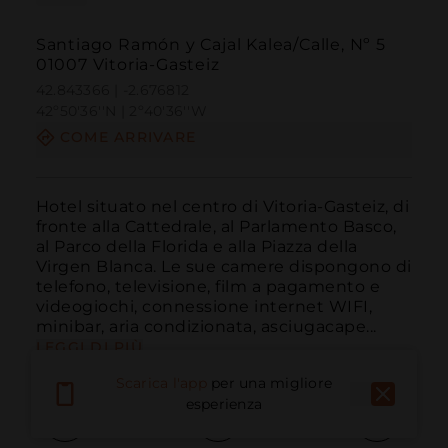
Santiago Ramón y Cajal Kalea/Calle, Nº 5
01007 Vitoria-Gasteiz
42.843366 | -2.676812
42º50'36''N | 2º40'36''W
COME ARRIVARE
Hotel situato nel centro di Vitoria-Gasteiz, di 
fronte alla Cattedrale, al Parlamento Basco, 
al Parco della Florida e alla Piazza della 
Virgen Blanca. Le sue camere dispongono di 
telefono, televisione, film a pagamento e 
videogiochi, connessione internet WIFI, 
minibar, aria condizionata, asciugacape...
LEGGI DI PIÙ
Scarica l'app
per una migliore
esperienza