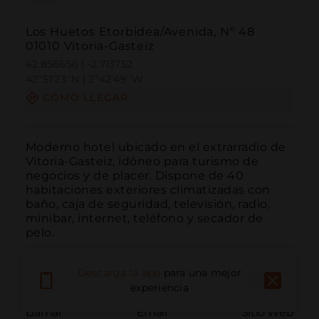
Los Huetos Etorbidea/Avenida, Nº 48
01010 Vitoria-Gasteiz
42.856656 | -2.713752
42º51'23''N | 2º42'49''W
CÓMO LLEGAR
Moderno hotel ubicado en el extrarradio de 
Vitoria-Gasteiz, idóneo para turismo de 
negocios y de placer. Dispone de 40 
habitaciones exteriores climatizadas con 
baño, caja de seguridad, televisión, radio, 
minibar, internet, teléfono y secador de 
pelo.
Descarga la app
para una mejor
experiencia
Llamar
Email
Sitio Web