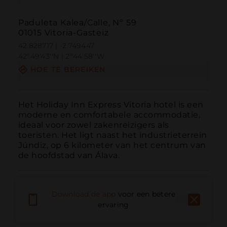
Paduleta Kalea/Calle, Nº 59
01015 Vitoria-Gasteiz
42.828717 | -2.749447
42º49'43''N | 2º44'58''W
HOE TE BEREIKEN
Het Holiday Inn Express Vitoria hotel is een 
moderne en comfortabele accommodatie, 
ideaal voor zowel zakenreizigers als 
toeristen. Het ligt naast het industrieterrein 
Júndiz, op 6 kilometer van het centrum van 
de hoofdstad van Álava.
Download de app
voor een betere
ervaring
Bellen
E-mail
Website