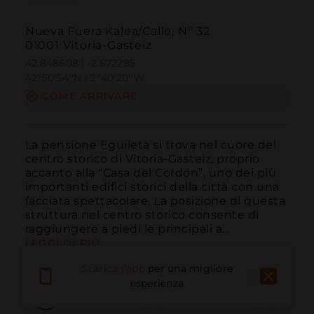
Nueva Fuera Kalea/Calle, Nº 32
01001 Vitoria-Gasteiz
42.848608 | -2.672295
42º50'54''N | 2º40'20''W
COME ARRIVARE
La pensione Eguileta si trova nel cuore del 
centro storico di Vitoria-Gasteiz, proprio 
accanto alla “Casa del Cordón”, uno dei più 
importanti edifici storici della città con una 
facciata spettacolare. La posizione di questa 
struttura nel centro storico consente di 
raggiungere a piedi le principali a...
LEGGI DI PIÙ
Scarica l'app
per una migliore
esperienza