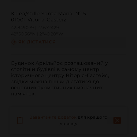
Kalea/Calle Santa María, Nº 5
01001 Vitoria-Gasteiz
42.849079 | -2.672429
42º50'56''N | 2º40'20''W
ЯК ДІСТАТИСЯ
Будинок Аркільйос розташований у 
столітній будівлі в самому центрі 
історичного центру Віторія-Гастейс, 
звідки можна пішки дістатися до 
основних туристичних визначних 
пам'яток.
Завантажте додаток
для кращого
досвіду
Дзвонити
Електронна пошта
Веб-сайт