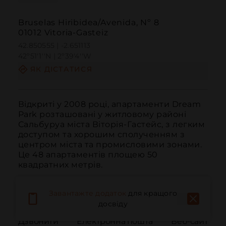
Bruselas Hiribidea/Avenida, Nº 8
01012 Vitoria-Gasteiz
42.850555 | -2.651113
42º51'1''N | 2º39'4''W
ЯК ДІСТАТИСЯ
Відкриті у 2008 році, апартаменти Dream 
Park розташовані у житловому районі 
Сальбуруа міста Віторія-Гастейс, з легким 
доступом та хорошим сполученням з 
центром міста та промисловими зонами. 
Це 48 апартаментів площею 50 
квадратних метрів.
Завантажте додаток
для кращого
досвіду
Дзвонити
Електронна пошта
Веб-сайт